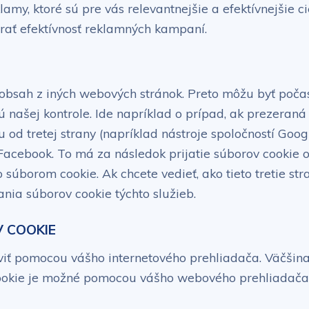
my, ktoré sú pre vás relevantnejšie a efektívnejšie c
rať efektívnosť reklamných kampaní.
 obsah z iných webových stránok. Preto môžu byť poč
ú našej kontrole. Ide napríklad o prípad, ak prezeran
od tretej strany (napríklad nástroje spoločností Go
 Facebook. To má za následok prijatie súborov cookie 
súborom cookie. Ak chcete vedieť, ako tieto tretie stra
ia súborov cookie týchto služieb.
 COOKIE
viť pomocou vášho internetového prehliadača. Väčšin
ookie je možné pomocou vášho webového prehliadača 