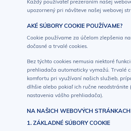
Každý používateľ prezeraním našej webovej
upozornený pri návšteve našej webovej str
AKÉ SÚBORY COOKIE POUŽÍVAME?
Cookie používame za účelom zlepšenia naš
dočasné a trvalé cookies.
Bez týchto cookies nemusia niektoré funkc
prehliadača automaticky vymažú. Trvalé co
komfortu pri využívaní našich služieb, prí
dlhšie alebo pokiaľ ich ručne neodstránit
nastavenia vášho prehliadača).
NA NAŠICH WEBOVÝCH STRÁNKACH 
1. ZÁKLADNÉ SÚBORY COOKIE