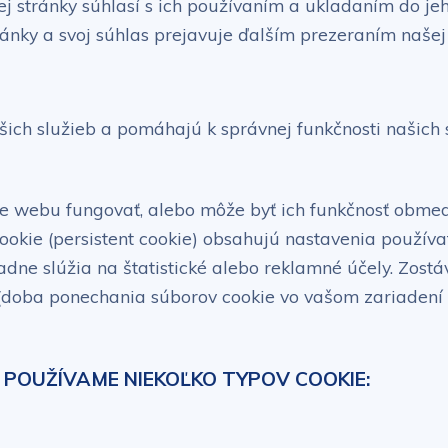
 stránky súhlasí s ich používaním a ukladaním do jeho
ánky a svoj súhlas prejavuje ďalším prezeraním našej
ich služieb a pomáhajú k správnej funkčnosti našich 
ie webu fungovať, alebo môže byť ich funkčnosť obmed
okie (persistent cookie) obsahujú nastavenia používat
padne slúžia na štatistické alebo reklamné účely. Zos
e (doba ponechania súborov cookie vo vašom zariadení 
POUŽÍVAME NIEKOĽKO TYPOV COOKIE: