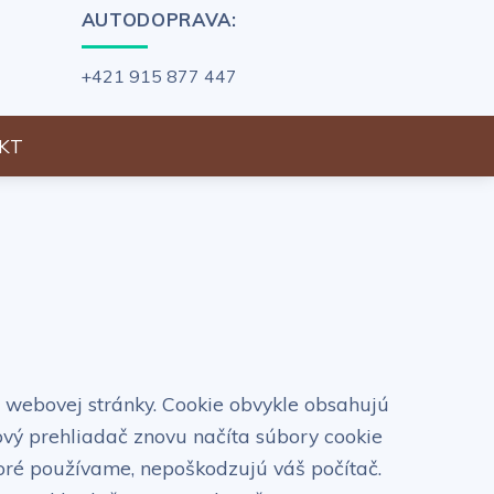
AUTODOPRAVA:
+421 915 877 447
KT
e webovej stránky. Cookie obvykle obsahujú
bový prehliadač znovu načíta súbory cookie
ktoré používame, nepoškodzujú váš počítač.