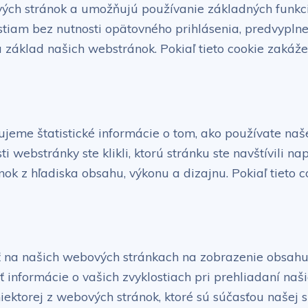
ch stránok a umožňujú používanie základných funkcií
iam bez nutnosti opätovného prihlásenia, predvyplne
ia základ našich webstránok. Pokiaľ tieto cookie zaká
me štatistické informácie o tom, ako používate naše
i webstránky ste klikli, ktorú stránku ste navštívili 
ok z hľadiska obsahu, výkonu a dizajnu. Pokiaľ tieto
na našich webových stránkach na zobrazenie obsahu 
nformácie o vašich zvyklostiach pri prehliadaní naši
iektorej z webových stránok, ktoré sú súčasťou naše