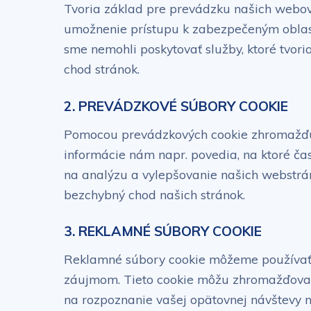
Tvoria základ pre prevádzku našich webový
umožnenie prístupu k zabezpečeným oblast
sme nemohli poskytovať služby, ktoré tvor
chod stránok.
2. PREVÁDZKOVÉ SÚBORY COOKIE
Pomocou prevádzkových cookie zhromažďuje
informácie nám napr. povedia, na ktoré čast
na analýzu a vylepšovanie našich webstrán
bezchybný chod našich stránok.
3. REKLAMNÉ SÚBORY COOKIE
Reklamné súbory cookie môžeme používať 
záujmom. Tieto cookie môžu zhromažďovať i
na rozpoznanie vašej opätovnej návštevy n