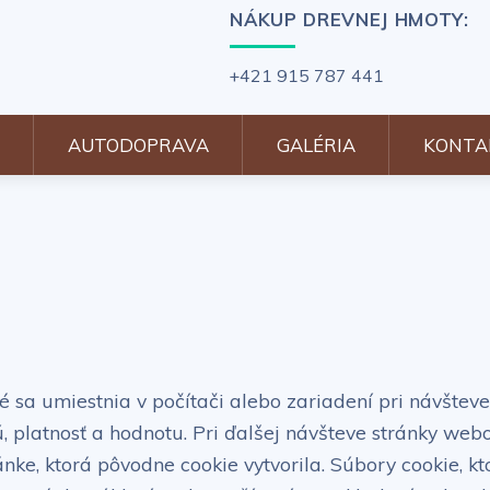
NÁKUP DREVNEJ HMOTY:
+421 915 787 441
AUTODOPRAVA
GALÉRIA
KONTA
é sa umiestnia v počítači alebo zariadení pri návštev
, platnosť a hodnotu. Pri ďalšej návšteve stránky we
ánke, ktorá pôvodne cookie vytvorila. Súbory cookie, 